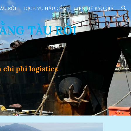
TÀU RỜI
DỊCH VỤ HẬU CẦN
LIÊN HỆ BÁO GIÁ
ion
ẰNG TÀU RỜI
chi phí logistics