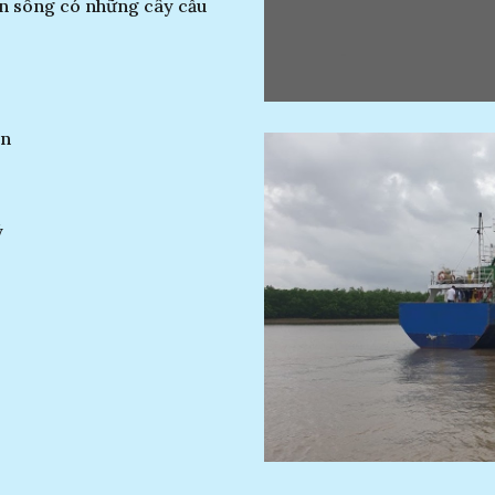
ến sông có những cây cầu
ớn
ý