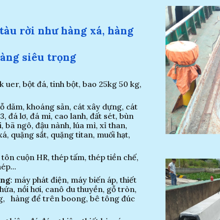
tàu rời
như hàng xá, hàng
hàng siêu trọng
 uer, bột đá, tinh bột, bao 25kg 50 kg,
 gỗ dăm, khoáng sản, cát xây dựng, cát
, đá lơ, đá mi,
cao lanh, đất sét, b
ùn
i, b
ã ngô, đậu nành,
lúa mì, xỉ than,
á, quặng sắt, quặng titan, muối hạt,
 tôn cuộn HR, thép tấm, thép tiền chế,
ép...
ọng
: máy phát điện, máy biến áp, thiết
chứa,
nồi
hơi, canô du thuyền, gỗ tròn,
ng,
hàng để trên boong,
bê tông đúc