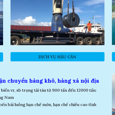
DỊCH VỤ HẬU CẦN
ận chuyển hàng khô, hàng xá nội địa
biển vr, sb trọng tải tàu từ 900 tấn đến 12000 tấn:
ung Nam
bến bãi luồng hạn chế mớn, hạn chế chiều cao tĩnh