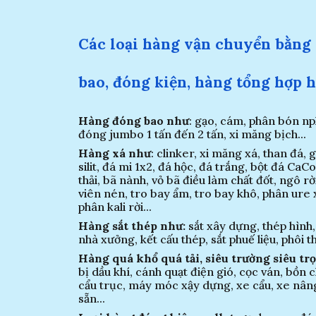
Các loại hàng vận chuyển bằng 
bao, đóng kiện, hàng tổng hợp 
Hàng đóng bao như
: gạo, cám, phân bón npk
đóng jumbo 1 tấn đến 2 tấn, xi măng bịch...
Hàng xá như
: clinker, xi măng xá, than đá,
silit, đá mi 1x2, đá hộc,
đá trắng, bột đá CaCo3
thải,
bã nành, vỏ bã điều l
àm chất đốt
, ngô rờ
vi
ên nén,
tro bay ẩm, tro bay khô, phân ure x
phân kali rời...
Hàng sắt thép như:
sắt xây dựng, thép hình,
nhà xưởng, k
ết cấu thép,
sắt phuế liệu, phôi th
Hàng quá khổ quá tải, siêu trường siêu tr
bị dầu khí, cánh quạt đ
iện
gió, cọc
ván
, bồn 
cẩu trục, máy móc xậy dựng, xe cẩu, xe nâ
sẵn...