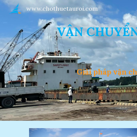
www.chothuetauroi.com
Sk
VẬN CHUYỂN
Giải pháp v
ận ch