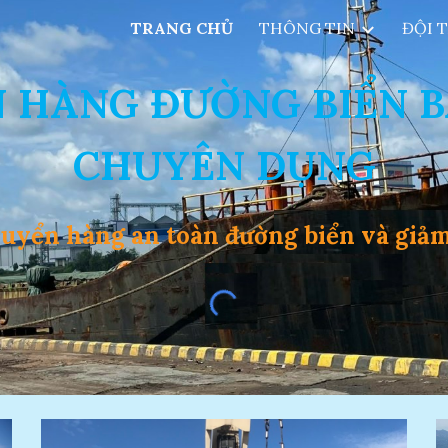
TRANG CHỦ
THÔNG TIN
ĐỘI 
ip to main content
Skip to navigat
 HÀNG ĐƯỜNG BIỂN B
CHUYÊN DỤNG
uyển hàng an toàn đường biển và giảm 